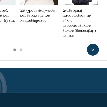
κτού,
Σύγχρονη διάγνωση
Διαδερμική
Η
ι και
και θεραπεία του
αποσυμπίεση της
α
ωπίζεται;
λεμφοίδηματος
κήλης
ε
μεσοσπονδυλίου
π
δίσκου (δισκοκήλης)
ν
με laser
ζ
>
ΘΕΡΑΠΕΙΕΣ
CASE STUDIES
Ο