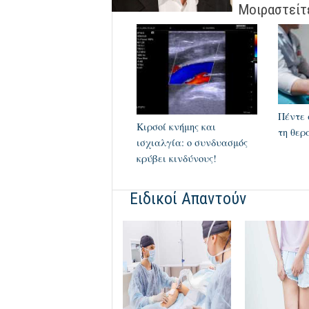
Μοιραστείτ
Πέντε 
Κιρσοί κνήμης και
τη θερ
ισχιαλγία: ο συνδυασμός
κρύβει κινδύνους!
Ειδικοί Απαντούν