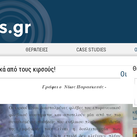
ΘΕΡΑΠΕΙΕΣ
CASE STUDIES
Ο
Θ
κά από τους κιρσούς!
Οι
Γράφει ο
Νίκος Παρασκευάς -
Οι κιρσοί είναι διασταλμένες φλέβες του επιφανειακού
κή
φλεβικού συστήματος και αποτελούν μία από τις πιο
la
συνηθισμένες παθήσεις του ενήλικου πληθυσμού. Αιτία
της εμφάνισής τους είναι η δυσλειτουργία των
φλεβικών βαλβίδων, είτε επειδή δεν κλείνουν πλέον