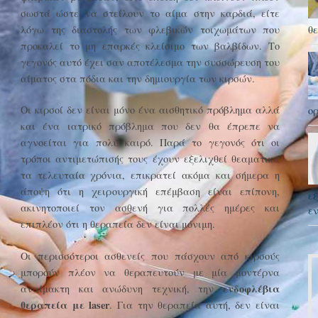
σωστά ώστε να στείλουν το αίμα στην καρδιά, είτε
λόγω της διαστολής των φλεβικών τοιχωμάτων που
θε
προκαλεί το μη επαρκές κλείσιμο των βαλβίδων. Το
γεγονός αυτό έχει σαν αποτέλεσμα την συσσώρευση του
αίματος στα πόδια και την δημιουργία των κιρσών.
Οι κιρσοί δεν είναι μόνο ένα αισθητικό πρόβλημα αλλά
ορ
και ένα ιατρικό πρόβλημα που δεν θα έπρεπε να
αγνοείται για πολύ καιρό. Παρά το γεγονός ότι οι
τρόποι αντιμετώπισής τους έχουν εξελιχθεί θεαματικά
τα τελευταία χρόνια, επικρατεί ακόμα και σήμερα η
άποψη ότι η χειρουργική επέμβαση είναι επίπονη,
εξ
ακινητοποιεί τον ασθενή για πολλές ημέρες και
ε
επιπλέον ότι η θεραπεία δεν είναι μόνιμη.
Οι περισσότεροι ασθενείς που πάσχουν από κιρσούς
μπορούν πλέον να θεραπευτούν με μία μοντέρνα
ενδοφλέβια
αναίμακτη και ανώδυνη τεχνική, την
θεραπεία με
laser
. Για την θεραπεία αυτή, δεν είναι