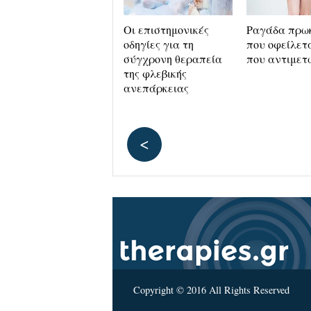
Laser
Οι επιστημονικές
Ραγάδα πρω
Αιμορροϊδοπλαστική
οδηγίες για τη
που οφείλετα
(LHP): Η ανώδυνη,
σύγχρονη θεραπεία
που αντιμετ
οριστική θεραπεία
της φλεβικής
της
ανεπάρκειας
αιμορροϊδοπάθειας!
<
ΑΡΧΙΚΗ
ΙΑΤΡΙΚΑ ΝΕΑ
Copyright © 2016 All Rights Reserved