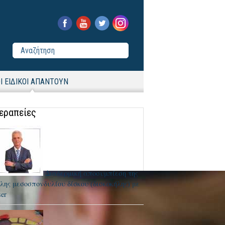
Ι ΕΙΔΙΚΟΙ ΑΠΑΝΤΟΥΝ
εραπείες
Διαδερμική αποσυμπίεση της
λης μεσοσπονδυλίου δίσκου (δισκοκήλης) με
ser