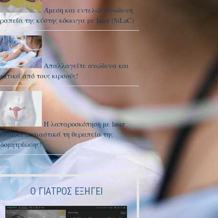
Άμεση και εντελώς ανώδυνη
ραπεία της κύστης κόκκυγα με laser (SiLaC)
Απαλλαγείτε ανώδυνα και
ιστικά από τους κιρσούς!
Η λαπαροσκόπηση με laser
ελίσσει ουσιαστικά τη θεραπεία της
νδομητρίωσης!
Ο ΓΙΑΤΡΌΣ ΕΞΗΓΕΙ