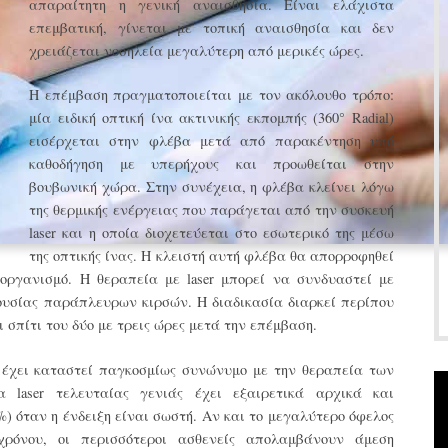
απαραίτητη η γενική αναισθησία. Είναι ελάχιστα
επεμβατική, γίνεται με τοπική αναισθησία και δεν
χρειάζεται νοσηλεία μεγαλύτερη από μερικές ώρες.
Η επέμβαση πραγματοποιείται με τον ακόλουθο τρόπο:
μία ειδική οπτική ίνα ακτινικής εκπομπής (360° Radial)
εισέρχεται στην φλέβα μετά από παρακέντηση υπό
καθοδήγηση με υπερήχους και προωθείται στην
βουβωνική χώρα. Στην συνέχεια, η φλέβα κλείνει λόγω
της θερμικής ενέργειας που παράγεται από την συσκευή
laser και η οποία διοχετεύεται στο εσωτερικό της μέσω
της οπτικής ίνας. Η κλειστή αυτή φλέβα θα απορροφηθεί
οργανισμό. Η θεραπεία με laser μπορεί να συνδυαστεί με
ουσίας παράπλευρων κιρσών. Η διαδικασία διαρκεί περίπου
 σπίτι του δύο με τρεις ώρες μετά την επέμβαση.
r έχει καταστεί παγκοσμίως συνώνυμο με την θεραπεία των
laser τελευταίας γενιάς έχει εξαιρετικά αρχικά και
) όταν η ένδειξη είναι σωστή. Αν και το μεγαλύτερο όφελος
χρόνου, οι περισσότεροι ασθενείς απολαμβάνουν άμεση