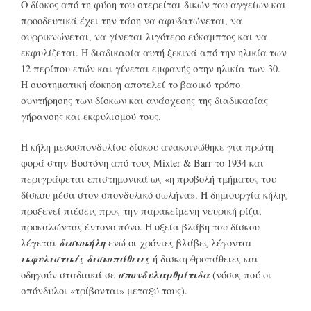
Ο δίσκος από τη φύση του στερείται δικών του αγγείων και
προοδευτικά έχει την τάση να αφυδατώνεται, να
συρρικνώνεται, να γίνεται λιγότερο εύκαμπτος και να
εκφυλίζεται. Η διαδικασία αυτή ξεκινά από την ηλικία των
12 περίπου ετών και γίνεται εμφανής στην ηλικία των 30.
Η συστηματική άσκηση αποτελεί το βασικό τρόπο
συντήρησης των δίσκων και ανάσχεσης της διαδικασίας
γήρανσης και εκφυλισμού τους.
Η κήλη μεσοσπονδυλίου δίσκου ανακοινώθηκε για πρώτη
φορά στην Βοστόνη από τους Mixter & Barr το 1934 και
περιγράφεται επιστημονικά ως «η προβολή τμήματος του
δίσκου μέσα στον σπονδυλικό σωλήνα». Η δημιουργία κήλης
προξενεί πιέσεις προς την παρακείμενη νευρική ρίζα,
προκαλώντας έντονο πόνο. Η οξεία βλάβη του δίσκου
δισκοκήλη
λέγεται
ενώ οι χρόνιες βλάβες λέγονται
εκφυλιστικές δισκοπάθειες
ή δισκαρθροπάθειες και
σπονδυλαρθρίτιδα
οδηγούν σταδιακά σε
(νόσος πού οι
σπόνδυλοι «τρίβονται» μεταξύ τους).