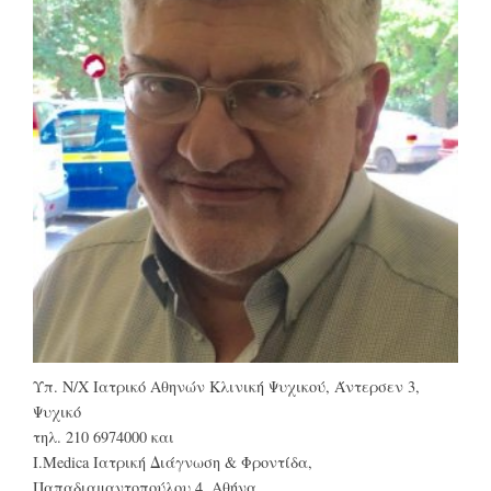
Υπ. Ν/Χ Ιατρικό Αθηνών Κλινική Ψυχικού, Άντερσεν 3,
Ψυχικό
τηλ. 210 6974000 και
Ι.Medica Ιατρική Διάγνωση & Φροντίδα,
Παπαδιαμαντοπούλου 4, Αθήνα,