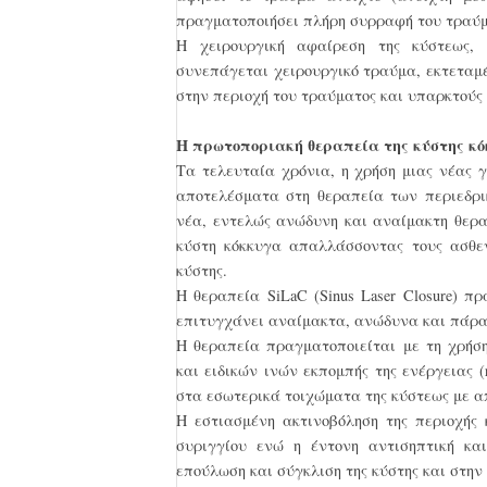
πραγματοποιήσει πλήρη συρραφή του τραύμα
Η χειρουργική αφαίρεση της κύστεως, 
συνεπάγεται χειρουργικό τραύμα, εκτεταμέ
στην περιοχή του τραύματος και υπαρκτούς
Η πρωτοποριακή θεραπεία της κύστης κόκ
Τα τελευταία χρόνια, η χρήση μιας νέας 
αποτελέσματα στη θεραπεία των περιεδρι
νέα, εντελώς ανώδυνη και αναίμακτη θερα
κύστη κόκκυγα απαλλάσσοντας τους ασθεν
κύστης.
Η θεραπεία SiLaC (Sinus Laser Closure) π
επιτυγχάνει αναίμακτα, ανώδυνα και πάρα 
Η θεραπεία πραγματοποιείται με τη χρήση 
και ειδικών ινών εκπομπής της ενέργειας (
στα εσωτερικά τοιχώματα της κύστεως με α
Η εστιασμένη ακτινοβόληση της περιοχής
συριγγίου ενώ η έντονη αντισηπτική κα
επούλωση και σύγκλιση της κύστης και στην