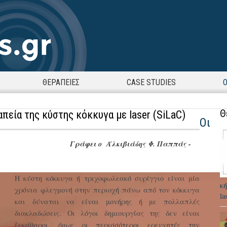
ΘΕΡΑΠΕΙΕΣ
CASE STUDIES
Ο
Θ
πεία της κύστης κόκκυγα με laser (SiLaC)
Οι
Γράφει ο
Άλκιβιάδης Φ. Παππάς -
Η κύστη κόκκυγα ή τριχοφωλεακό συρίγγιο είναι μία
κή
χρόνια φλεγμονή στην περιοχή πάνω από τον κόκκυγα
la
και δύναται να είναι μονήρης ή με πολλαπλές
διακλαδώσεις. Οι λόγοι δημιουργίας της δεν είναι
ξεκάθαροι, όμως οι περισσότεροι ερευνητές την