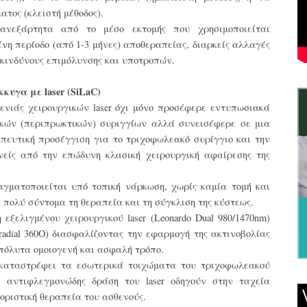
τος (κλειστή μέθοδος).
ανεξάρτητα από το μέσο εκτομής που χρησιμοποιείται
νη περίοδο (από 1-3 μήνες) αποθεραπείας, διαρκείς αλλαγές
 κινδύνους επιμόλυνσης και υποτροπών.
κυγα με laser (SiLaC)
γενιάς χειρουργικών laser όχι μόνο προσέφερε εντυπωσιακά
κών (περιπρωκτικών) συριγγίων αλλά συνεισέφερε σε μια
πευτική προσέγγιση για το τριχοφωλεακό συρίγγιο και την
είς από την επώδυνη κλασική χειρουργική αφαίρεσης της
ραγματοποιείται υπό τοπική νάρκωση, χωρίς καμία τομή και
πολύ σύντομα τη θεραπεία και τη σύγκλιση της κύστεως.
εξελιγμένου χειρουργικού laser (Leonardo Dual 980/1470nm)
radial 360O) διασφαλίζοντας την εφαρμογή της ακτινοβολίας
πόλυτα ομοιογενή και ασφαλή τρόπο.
 καταστρέφει τα εσωτερικά τοιχώματα του τριχοφωλεακού
ι αντιφλεγμονώδης δράση του laser οδηγούν στην ταχεία
 οριστική θεραπεία του ασθενούς.