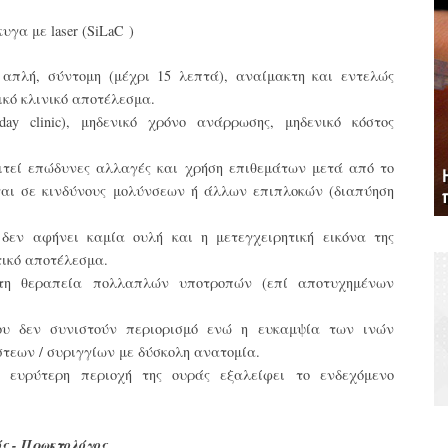
γα με laser (SiLaC )
 απλή, σύντομη (μέχρι 15 λεπτά), αναίμακτη και εντελώς
κό κλινικό αποτέλεσμα.
ay clinic), μηδενικό χρόνο ανάρρωσης, μηδενικό κόστος
ιτεί επώδυνες αλλαγές και χρήση επιθεμάτων μετά από το
εται σε κινδύνους μολύνσεων ή άλλων επιπλοκών (διαπύηση
δεν αφήνει καμία ουλή και η μετεγχειρητική εικόνα της
τικό αποτέλεσμα.
 τη θεραπεία πολλαπλών υποτροπών (επί αποτυχημένων
ίου δεν συνιστούν περιορισμό ενώ η ευκαμψία των ινών
τεων / συριγγίων με δύσκολη ανατομία.
 ευρύτερη περιοχή της ουράς εξαλείφει το ενδεχόμενο
ς - Πρωκτολόγος