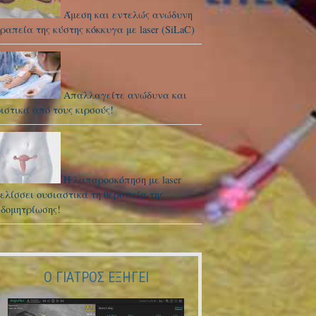
Άμεση και εντελώς ανώδυνη
ραπεία της κύστης κόκκυγα με laser (SiLaC)
Απαλλαγείτε ανώδυνα και
ιστικά από τους κιρσούς!
Η λαπαροσκόπηση με laser
ελίσσει ουσιαστικά τη θεραπεία της
νδομητρίωσης!
Ο ΓΙΑΤΡΌΣ ΕΞΗΓΕΙ