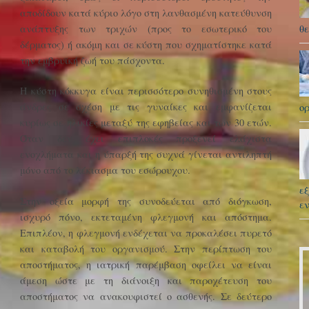
αποδίδουν κατά κύριο λόγο στη λανθασμένη κατεύθυνση
ανάπτυξης των τριχών (προς το εσωτερικό του
θε
δέρματος) ή ακόμη και σε κύστη που σχηματίστηκε κατά
την εμβρυϊκή ζωή του πάσχοντα.
Η κύστη κόκκυγα είναι περισσότερο συνηθισμένη στους
άνδρες σε σχέση με τις γυναίκες και εμφανίζεται
ορ
κυρίως σε ηλικίες μεταξύ της εφηβείας και των 30 ετών.
Όταν δεν έχει επιπλοκές προξενεί ελάχιστα
ενοχλήματα και η ύπαρξή της συχνά γίνεται αντιληπτή
μόνο από το λέκιασμα του εσώρουχου.
εξ
Στην οξεία μορφή της συνοδεύεται από διόγκωση,
ε
ισχυρό πόνο, εκτεταμένη φλεγμονή και απόστημα.
Επιπλέον, η φλεγμονή ενδέχεται να προκαλέσει πυρετό
και καταβολή του οργανισμού. Στην περίπτωση του
αποστήματος, η ιατρική παρέμβαση οφείλει να είναι
άμεση ώστε με τη διάνοιξη και παροχέτευση του
αποστήματος να ανακουφιστεί ο ασθενής. Σε δεύτερο