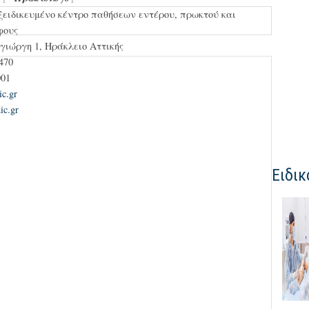
ξειδικευμένο κέντρο παθήσεων εντέρου, πρωκτού και
άφους
γιώργη 1, Ηράκλειο Αττικής
470
001
ic.gr
ic.gr
Ειδικ
Η σύγχρονη χειρουργική
αντιμετώπιση των
πρωκτικών παθήσεων με
τη χρήση laser