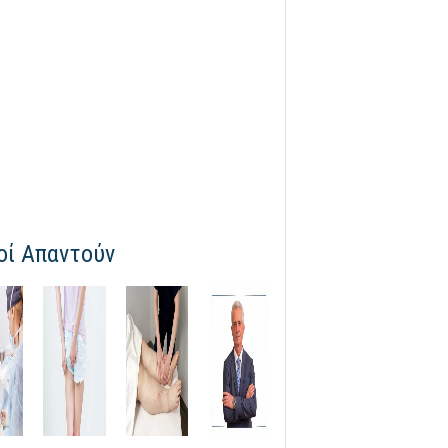
οί Απαντούν