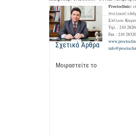
Proctoclinic:
ε
πυελικού εδ
Στέλιου Καρα
Τηλ : 210 2820
Fax : 210 2832
www.proctoclin
Σχετικά Άρθρα
info@proctoclin
Μοιραστείτε το