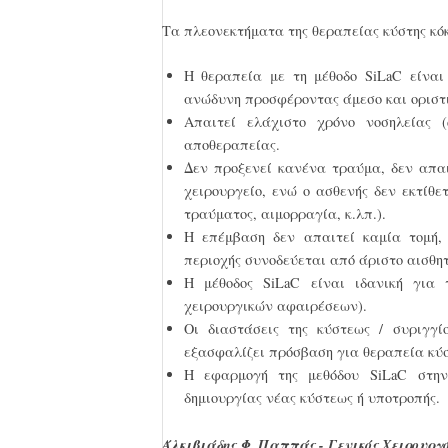
Τα πλεονεκτήματα της θεραπείας κύστης κόκυ
Η θεραπεία με τη μέθοδο SiLaC είναι
ανώδυνη προσφέροντας άμεσο και οριστι
Απαιτεί ελάχιστο χρόνο νοσηλείας (d
αποθεραπείας.
Δεν προξενεί κανένα τραύμα, δεν απα
χειρουργείο, ενώ ο ασθενής δεν εκτίθ
τραύματος, αιμορραγία, κ.λπ.).
Η επέμβαση δεν απαιτεί καμία τομή, 
περιοχής συνοδεύεται από άριστο αισθη
Η μέθοδος SiLaC είναι ιδανική για
χειρουργικών αφαιρέσεων).
Οι διαστάσεις της κύστεως / συριγγ
εξασφαλίζει πρόσβαση για θεραπεία κύσ
Η εφαρμογή της μεθόδου SiLaC στην
δημιουργίας νέας κύστεως ή υποτροπής.
Άλκιβιάδης Φ. Παππάς - Γενικός Χειρουργό