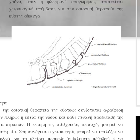
χρόνο, όταν η φλεγμονή υποχωρήσει, απαιτείται
χειρουργική επέμβαση για την οριστική θεραπεία της
κύστης κόκκυγα.
υγα
 την οριστική θεραπεία της κύστεως συνίσταται αφαίρεση
ύν πλήρως η εστία της νόσου και κάθε πιθανή προέκτασή της
 υποτροπών. Η εκτομή της πάσχουσας περιοχής μπορεί να
διαθερμία. Στη συνέχεια ο χειρουργός μπορεί να επιλέξει να
δος), να το κλείσει μερικώς (ημίκλειστη μέθοδος) ή να