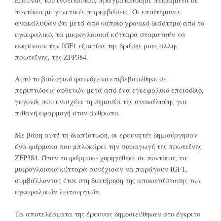
Έρευνας του ινστιτούτου, πραγματοποίησε πειράματα σε
ποντίκια με γενετικές παρεμβάσεις. Οι επιστήμονες
ανακάλυψαν ότι μετά από κάποιο χρονικό διάστημα από το
εγκεφαλικό, τα μικρογλοιακά κύτταρα σταματούν να
εκκρίνουν την IGF1 εξαιτίας της δράσης μιας άλλης
πρωτεΐνης, της ZFP384.
Αυτό το βιολογικό φαινόμενο επιβεβαιώθηκε σε
περιπτώσεις ασθενών μετά από ένα εγκεφαλικό επεισόδιο,
γεγονός που ενισχύει τη σημασία της ανακάλυψης για
πιθανή εφαρμογή στον άνθρωπο.
Με βάση αυτή τη διαπίστωση, οι ερευνητές δημιούργησαν
ένα φάρμακο που μπλοκάρει την παραγωγή της πρωτεΐνης
ZFP384. Όταν το φάρμακο χορηγήθηκε σε ποντίκια, τα
μικρογλοιακά κύτταρα συνέχισαν να παράγουν IGF1,
συμβάλλοντας έτσι στη διατήρηση της αποκατάστασης των
εγκεφαλικών λειτουργιών.
Τα αποτελέσματα της έρευνας δημοσιεύθηκαν στο έγκριτο