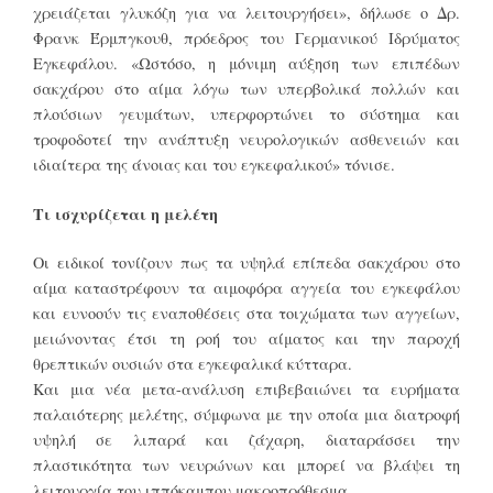
χρειάζεται γλυκόζη για να λειτουργήσει», δήλωσε ο Δρ.
Φρανκ Έρμπγκουθ, πρόεδρος του Γερμανικού Ιδρύματος
Εγκεφάλου. «Ωστόσο, η μόνιμη αύξηση των επιπέδων
σακχάρου στο αίμα λόγω των υπερβολικά πολλών και
πλούσιων γευμάτων, υπερφορτώνει το σύστημα και
τροφοδοτεί την ανάπτυξη νευρολογικών ασθενειών και
ιδιαίτερα της άνοιας και του εγκεφαλικού» τόνισε.
Τι ισχυρίζεται η μελέτη
Οι ειδικοί τονίζουν πως τα υψηλά επίπεδα σακχάρου στο
αίμα καταστρέφουν τα αιμοφόρα αγγεία του εγκεφάλου
και ευνοούν τις εναποθέσεις στα τοιχώματα των αγγείων,
μειώνοντας έτσι τη ροή του αίματος και την παροχή
θρεπτικών ουσιών στα εγκεφαλικά κύτταρα.
Και μια νέα μετα-ανάλυση επιβεβαιώνει τα ευρήματα
παλαιότερης μελέτης, σύμφωνα με την οποία μια διατροφή
υψηλή σε λιπαρά και ζάχαρη, διαταράσσει την
πλαστικότητα των νευρώνων και μπορεί να βλάψει τη
λειτουργία του ιππόκαμπου μακροπρόθεσμα.