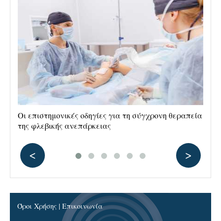
Οι επιστημονικές οδηγίες για τη σύγχρονη θεραπεία
Ρα
της φλεβικής ανεπάρκειας
αν
<
>
ΑΡΧΙΚΗ
ΙΑΤΡΙΚΑ ΝΕΑ
ΘΕΡΑΠΕΙΕΣ
Όροι Χρήσης
|
Επικοινωνία