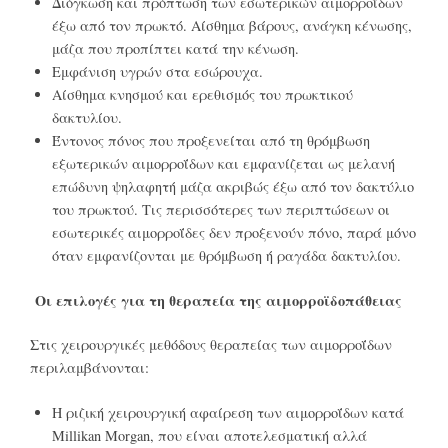
Διόγκωση και πρόπτωση των εσωτερικών αιμορροΐδων
έξω από τον πρωκτό. Αίσθημα βάρους, ανάγκη κένωσης,
μάζα που προπίπτει κατά την κένωση.
Εμφάνιση υγρών στα εσώρουχα.
Αίσθημα κνησμού και ερεθισμός του πρωκτικού
δακτυλίου.
Έντονος πόνος που προξενείται από τη θρόμβωση
εξωτερικών αιμορροΐδων και εμφανίζεται ως μελανή
επώδυνη ψηλαφητή μάζα ακριβώς έξω από τον δακτύλιο
του πρωκτού. Τις περισσότερες των περιπτώσεων οι
εσωτερικές αιμορροΐδες δεν προξενούν πόνο, παρά μόνο
όταν εμφανίζονται με θρόμβωση ή ραγάδα δακτυλίου.
Οι επιλογές για τη θεραπεία της αιμορροϊδοπάθειας
Στις χειρουργικές μεθόδους θεραπείας των αιμορροΐδων
περιλαμβάνονται:
Η ριζική χειρουργική αφαίρεση των αιμορροΐδων κατά
Millikan Morgan, που είναι αποτελεσματική αλλά