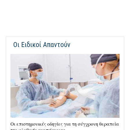
Οι Ειδικοί Απαντούν
Οι επιστημονικές οδηγίες για τη σύγχρονη θεραπεία
Ρα
της φλεβικής ανεπάρκειας
αν