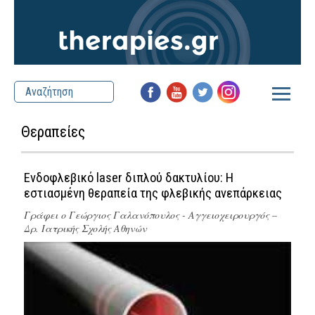
Θεραπείες
Ενδοφλεβικό laser διπλού δακτυλίου: Η
εστιασμένη θεραπεία της φλεβικής ανεπάρκειας
Γράφει ο
Γεώργιος Γαλανόπουλος - Aγγειοχειρουργός –
Δρ. Ιατρικής Σχολής Αθηνών